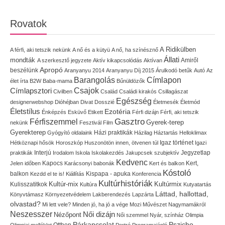
Rovatok
A Ridikülben
A férfi, aki tetszik nekünk
A nő és a kütyü
A nő, ha színésznő
Állati
mondták
Amiről
A szerkesztő jegyzete
Aktív kikapcsolódás
Aktívan
Apropó
beszélünk
Aranyanyu 2014
Aranyanyu Díj 2015
Árulkodó betűk
Autó
Az
Címlapon
Barangolás
élet írta
B2W
Baba-mama
Bűnüldözők
Címlapsztori
Csajok
Civilben
Család
Családi kirakós
Csillagászat
Egészség
designerwebshop
Dióhéjban
Divat
Dosszié
Életmesék
Életmód
Életstílus
Ezotéria
Énképzés
Esküvő
Etikett
Férfi dizájn
Férfi, aki tetszik
Gasztro
Férfiszemmel
Gyerek-terep
nekünk
Fesztivál
Film
Gyerekterep
Házi praktikák
Gyógyító oldalaink
Házilag
Háztartás
Helloklimax
Igaz történet
Hétköznapi hősök
Horoszkóp
Huszonötön innen, ötvenen túl
Igazi
Interjú
Jegyzetlap
praktikák
Irodalom
Iskola
Iskolakezdés
Jakupcsek szubjektív
Kedvenc
Kapocs
Kert,
Jelen időben
Karácsonyi babonák
Kert és balkon
Kóstoló
balkon
Kispapa - apuka
Kezdd el te is!
Kiállítás
Konferencia
Kultúrhistóriák
Kultúr-mix
Kulisszatitkok
Kultúrmix
Kultúra
Kutyatartás
Láttad, hallottad,
Könyvtámasz
Környezetvédelem
Lakberendezés
Lapzárta
olvastad?
Mi lett vele?
Minden jó, ha jó a vége
Mozi
Művészet
Nagymamákról
Neszesszer
Női dizájn
Nézőpont
Női szemmel
Nyár, színház
Olimpia
Pszicho
Párkapcsolat
Olimpiai melléklet
Otthon
Portré
Programajánló