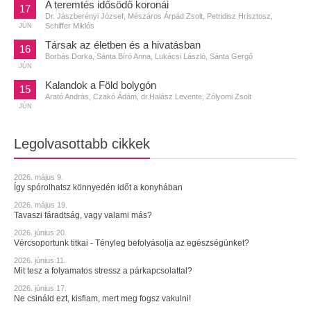
A teremtés idősödő koronái
17
Dr. Jászberényi József, Mészáros Árpád Zsolt, Petridisz Hrisztosz,
Schiffer Miklós
JÚN
Társak az életben és a hivatásban
16
Borbás Dorka, Sánta Bíró Anna, Lukácsi László, Sánta Gergő
JÚN
Kalandok a Föld bolygón
15
Arató András, Czakó Ádám, dr.Halász Levente, Zólyomi Zsolt
JÚN
Legolvasottabb cikkek
2026. május 9.
Így spórolhatsz könnyedén időt a konyhában
2026. május 19.
Tavaszi fáradtság, vagy valami más?
2026. június 20.
Vércsoportunk titkai - Tényleg befolyásolja az egészségünket?
2026. június 11.
Mit tesz a folyamatos stressz a párkapcsolattal?
2026. június 17.
Ne csináld ezt, kisfiam, mert meg fogsz vakulni!