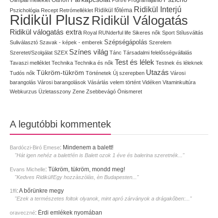
Ridikül Interjú
Pszichológia
Recept
Retrómelléklet
Ridikül főtéma
Ridikül Plusz
Ridikül Válogatás
Ridikül válogatás extra
Royal
RUNderful life
Sikeres nők
Sport
Stílusváltás
Szépségápolás
Suliválasztó
Szavak - képek - emberek
Szerelem
Színes világ
Szeretet/Szolgálat
SZEX
Tánc
Társadalmi felelősségvállalás
Test és lélek
Tavaszi melléklet
Technika
Technika és nők
Testnek és léleknek
Utazás
Tükröm-tükröm
Tudós nők
Történetek
Új szerepben
Városi
barangolás
Városi barangolások
Vásárlás
velem történt
Vidéken
Vitaminkultúra
Webkurzus
Üzletasszony
Zene
Zsebbevágó
Önismeret
A legutóbbi kommentek
:
Mindenem a balett!
Bardóczi-Biró Emese
"Hát igen nehéz a balett!én is Balett ozok 1 éve és balerina szeretnék..."
:
Tükröm, tükröm, mondd meg!
Evans Michelle
"Kedves Ridikül!Egy hozzàszòlàs, èn Budapesten..."
:
A bőrünkre megy
1ffi
"Ezek a természetes foltok olyanok, mint apró zárványok a drágakőben:..."
:
Érdi emlékek nyomában
oraveczné