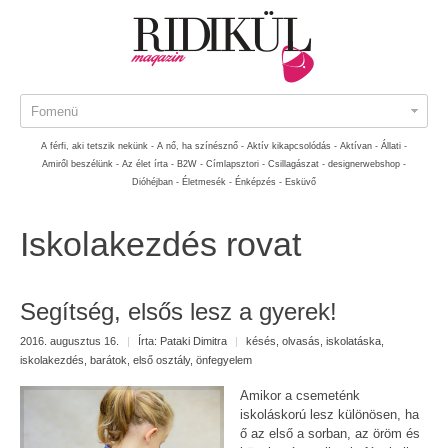
Fomenü
A férfi, aki tetszik nekünk -
A nő, ha színésznő -
Aktív kikapcsolódás -
Aktívan -
Állati -
Amiről beszélünk -
Az élet írta -
B2W -
Címlapsztori -
Csillagászat -
designerwebshop -
Dióhéjban -
Életmesék -
Énképzés -
Esküvő
Iskolakezdés rovat
Segítség, elsős lesz a gyerek!
2016. augusztus 16.
|
Írta:
Pataki Dimitra
|
késés
,
olvasás
,
iskolatáska
,
iskolakezdés
,
barátok
,
első osztály
,
önfegyelem
Amikor a csemeténk
iskoláskorú lesz különösen, ha
ő az első a sorban, az öröm és