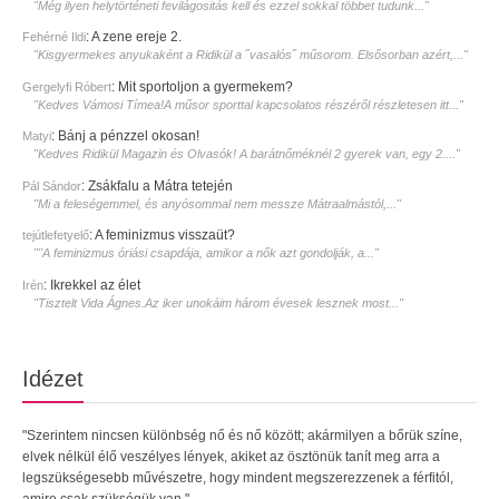
"Még ilyen helytörténeti fevilágositás kell és ezzel sokkal többet tudunk..."
:
A zene ereje 2.
Fehérné Ildi
"Kisgyermekes anyukaként a Ridikül a ˝vasalós˝ műsorom. Elsősorban azért,..."
:
Mit sportoljon a gyermekem?
Gergelyfi Róbert
"Kedves Vámosi Tímea!A műsor sporttal kapcsolatos részéről részletesen itt..."
:
Bánj a pénzzel okosan!
Matyi
"Kedves Ridikül Magazin és Olvasók! A barátnőméknél 2 gyerek van, egy 2...."
:
Zsákfalu a Mátra tetején
Pál Sándor
"Mi a feleségemmel, és anyósommal nem messze Mátraalmástól,..."
:
A feminizmus visszaüt?
tejútlefetyelő
""A feminizmus óriási csapdája, amikor a nők azt gondolják, a..."
:
Ikrekkel az élet
Irén
"Tisztelt Vida Ágnes.Az iker unokáim három évesek lesznek most..."
Idézet
"Szerintem nincsen különbség nő és nő között; akármilyen a bőrük színe,
elvek nélkül élő veszélyes lények, akiket az ösztönük tanít meg arra a
legszükségesebb művészetre, hogy mindent megszerezzenek a férfitól,
amire csak szükségük van."