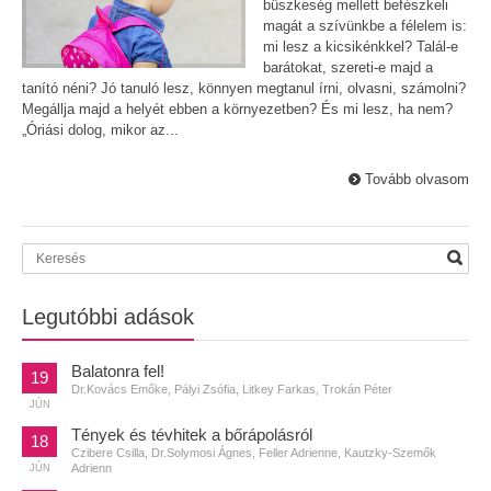
büszkeség mellett befészkeli
magát a szívünkbe a félelem is:
mi lesz a kicsikénkkel? Talál-e
barátokat, szereti-e majd a
tanító néni? Jó tanuló lesz, könnyen megtanul írni, olvasni, számolni?
Megállja majd a helyét ebben a környezetben? És mi lesz, ha nem?
„Óriási dolog, mikor az...
Tovább olvasom
Legutóbbi adások
Balatonra fel!
19
Dr.Kovács Emőke, Pályi Zsófia, Litkey Farkas, Trokán Péter
JÚN
Tények és tévhitek a bőrápolásról
18
Czibere Csilla, Dr.Solymosi Ágnes, Feller Adrienne, Kautzky-Szemők
Adrienn
JÚN