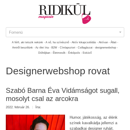
Fomenü
A férfi, aki tetszik nekünk -
A nő, ha színésznő -
Aktív kikapcsolódás -
Aktívan -
Állati -
Amiről beszélünk -
Az élet írta -
B2W -
Címlapsztori -
Csillagászat -
designerwebshop -
Dióhéjban -
Életmesék -
Énképzés -
Esküvő
Designerwebshop rovat
Szabó Barna Éva Vidámságot sugall,
mosolyt csal az arcokra
2022. február 26.
|
Írta:
Humor, játékosság, az élénk
színek kavalkádja jellemzi a
szabadkai designer ruháit,