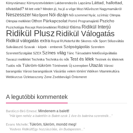
Láttad, hallottad,
Könyvtámasz
Környezetvédelem
Lakberendezés
Lapzárta
olvastad?
Mi lett vele?
Minden jó, ha jó a vége
Mozi
Művészet
Nagymamákról
Neszesszer
Női dizájn
Nézőpont
Női szemmel
Nyár, színház
Olimpia
Pszicho
Párkapcsolat
Olimpiai melléklet
Otthon
Portré
Programajánló
Ridikül Interjú
Pszichológia
Recept
Retrómelléklet
Ridikül főtéma
Ridikül Plusz
Ridikül Válogatás
Ridikül válogatás extra
Royal
RUNderful life
Sikeres nők
Sport
Stílusváltás
Szépségápolás
Suliválasztó
Szavak - képek - emberek
Szerelem
Színes világ
Szeretet/Szolgálat
SZEX
Tánc
Társadalmi felelősségvállalás
Test és lélek
Tavaszi melléklet
Technika
Technika és nők
Testnek és léleknek
Utazás
Tükröm-tükröm
Tudós nők
Történetek
Új szerepben
Városi
barangolás
Városi barangolások
Vásárlás
velem történt
Vidéken
Vitaminkultúra
Webkurzus
Üzletasszony
Zene
Zsebbevágó
Önismeret
A legutóbbi kommentek
:
Mindenem a balett!
Bardóczi-Biró Emese
"Hát igen nehéz a balett!én is Balett ozok 1 éve és balerina szeretnék..."
:
Tükröm, tükröm, mondd meg!
Evans Michelle
"Kedves Ridikül!Egy hozzàszòlàs, èn Budapesten..."