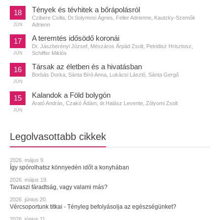
Tények és tévhitek a bőrápolásról
18
Czibere Csilla, Dr.Solymosi Ágnes, Feller Adrienne, Kautzky-Szemők
Adrienn
JÚN
A teremtés idősödő koronái
17
Dr. Jászberényi József, Mészáros Árpád Zsolt, Petridisz Hrisztosz,
Schiffer Miklós
JÚN
Társak az életben és a hivatásban
16
Borbás Dorka, Sánta Bíró Anna, Lukácsi László, Sánta Gergő
JÚN
Kalandok a Föld bolygón
15
Arató András, Czakó Ádám, dr.Halász Levente, Zólyomi Zsolt
JÚN
Legolvasottabb cikkek
2026. május 9.
Így spórolhatsz könnyedén időt a konyhában
2026. május 19.
Tavaszi fáradtság, vagy valami más?
2026. június 20.
Vércsoportunk titkai - Tényleg befolyásolja az egészségünket?
2026. június 11.