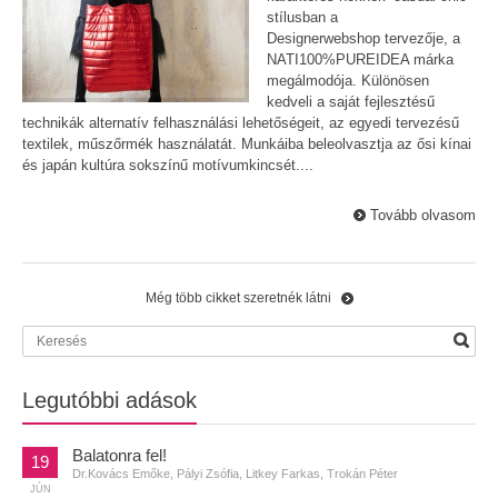
stílusban a
Designerwebshop tervezője, a
NATI100%PUREIDEA márka
megálmodója. Különösen
kedveli a saját fejlesztésű
technikák alternatív felhasználási lehetőségeit, az egyedi tervezésű
textilek, műszőrmék használatát. Munkáiba beleolvasztja az ősi kínai
és japán kultúra sokszínű motívumkincsét....
Tovább olvasom
Még több cikket szeretnék látni
Legutóbbi adások
Balatonra fel!
19
Dr.Kovács Emőke, Pályi Zsófia, Litkey Farkas, Trokán Péter
JÚN