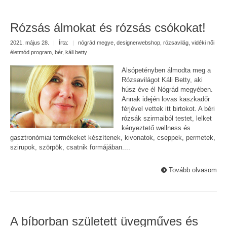
Rózsás álmokat és rózsás csókokat!
2021. május 28.
|
Írta:
|
nógrád megye
,
designerwebshop
,
rózsavilág
,
vidéki női
életmód program
,
bér
,
káli betty
Alsópetényben álmodta meg a
Rózsavilágot Káli Betty, aki
húsz éve él Nógrád megyében.
Annak idején lovas kaszkadőr
férjével vettek itt birtokot. A béri
rózsák szirmaiból testet, lelket
kényeztető wellness és
gasztronómiai termékeket készítenek, kivonatok, cseppek, permetek,
szirupok, szörpök, csatnik formájában....
Tovább olvasom
A bíborban született üvegműves és