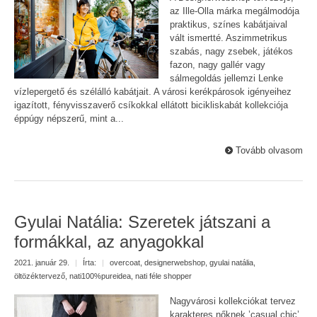
az Ille-Olla márka megálmodója
praktikus, színes kabátjaival
vált ismertté. Aszimmetrikus
szabás, nagy zsebek, játékos
fazon, nagy gallér vagy
sálmegoldás jellemzi Lenke
vízlepergető és szélálló kabátjait. A városi kerékpárosok igényeihez
igazított, fényvisszaverő csíkokkal ellátott bicikliskabát kollekciója
éppúgy népszerű, mint a...
Tovább olvasom
Gyulai Natália: Szeretek játszani a
formákkal, az anyagokkal
2021. január 29.
|
Írta:
|
overcoat
,
designerwebshop
,
gyulai natália
,
öltözéktervező
,
nati100%pureidea
,
nati féle shopper
Nagyvárosi kollekciókat tervez
karakteres nőknek ’casual chic’