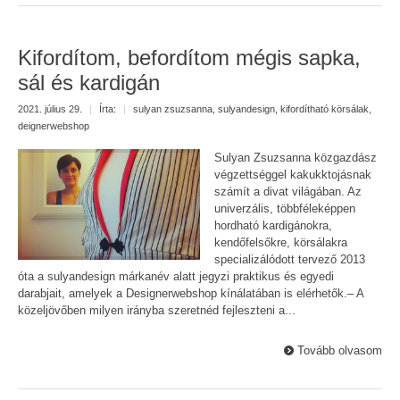
Kifordítom, befordítom mégis sapka,
sál és kardigán
2021. július 29.
|
Írta:
|
sulyan zsuzsanna
,
sulyandesign
,
kifordítható körsálak
,
deignerwebshop
Sulyan Zsuzsanna közgazdász
végzettséggel kakukktojásnak
számít a divat világában. Az
univerzális, többféleképpen
hordható kardigánokra,
kendőfelsőkre, körsálakra
specializálódott tervező 2013
óta a sulyandesign márkanév alatt jegyzi praktikus és egyedi
darabjait, amelyek a Designerwebshop kínálatában is elérhetők.– A
közeljövőben milyen irányba szeretnéd fejleszteni a...
Tovább olvasom