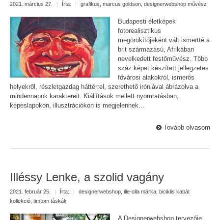
2021. március 27.
|
Írta:
|
grafikus
,
marcus goldson
,
designerwebshop művész
Budapesti életképek
fotorealisztikus
megörökítőjeként vált ismertté a
brit származású, Afrikában
nevelkedett festőművész. Több
száz képet készített jellegzetes
fővárosi alakokról, ismerős
helyekről, részletgazdag háttérrel, szerethető iróniával ábrázolva a
mindennapok karaktereit. Kiállítások mellett nyomtatásban,
képeslapokon, illusztrációkon is megjelennek...
Tovább olvasom
Illéssy Lenke, a szolid vagány
2021. február 25.
|
Írta:
|
designerwebshop
,
ille-olla márka
,
biciklis kabát
kollekció
,
timtom táskák
A Designerwebshop tervezője,