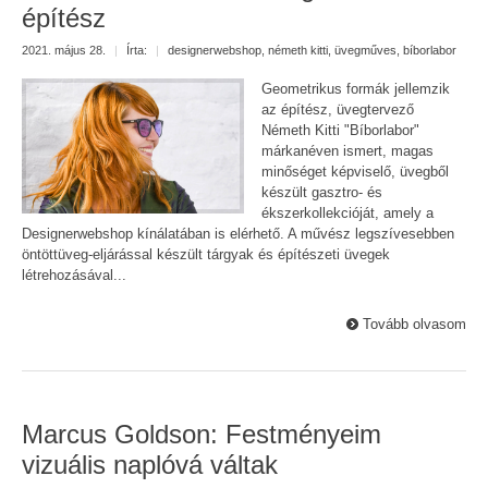
építész
2021. május 28.
|
Írta:
|
designerwebshop
,
németh kitti
,
üvegműves
,
bíborlabor
Geometrikus formák jellemzik
az építész, üvegtervező
Németh Kitti "Bíborlabor"
márkanéven ismert, magas
minőséget képviselő, üvegből
készült gasztro- és
ékszerkollekcióját, amely a
Designerwebshop kínálatában is elérhető. A művész legszívesebben
öntöttüveg-eljárással készült tárgyak és építészeti üvegek
létrehozásával...
Tovább olvasom
Marcus Goldson: Festményeim
vizuális naplóvá váltak