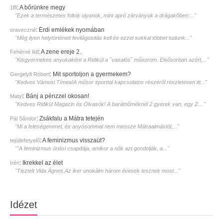
:
A bőrünkre megy
1ffi
"Ezek a természetes foltok olyanok, mint apró zárványok a drágakőben:..."
:
Érdi emlékek nyomában
oraveczné
"Még ilyen helytörténeti fevilágositás kell és ezzel sokkal többet tudunk..."
:
A zene ereje 2.
Fehérné Ildi
"Kisgyermekes anyukaként a Ridikül a ˝vasalós˝ műsorom. Elsősorban azért,..."
:
Mit sportoljon a gyermekem?
Gergelyfi Róbert
"Kedves Vámosi Tímea!A műsor sporttal kapcsolatos részéről részletesen itt..."
:
Bánj a pénzzel okosan!
Matyi
"Kedves Ridikül Magazin és Olvasók! A barátnőméknél 2 gyerek van, egy 2...."
:
Zsákfalu a Mátra tetején
Pál Sándor
"Mi a feleségemmel, és anyósommal nem messze Mátraalmástól,..."
:
A feminizmus visszaüt?
tejútlefetyelő
""A feminizmus óriási csapdája, amikor a nők azt gondolják, a..."
:
Ikrekkel az élet
Irén
"Tisztelt Vida Ágnes.Az iker unokáim három évesek lesznek most..."
Idézet