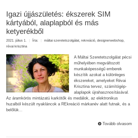
Igazi újjászületés: ékszerek SIM
kártyából, alaplapból és más
ketyerékből
2021. július 1.
|
Írta:
|
máltai szeretetszolgálat
,
rekreáció
,
designerwebshop
,
révai krisztina
A Máltai Szeretetszolgálat pécsi
műhelyében megváltozott
munkaképességű emberek
készítik azokat a különleges
ékszereket, amelyeket Révai
Krisztina tervez, számítógép-
alaplapok újrahasznosításával.
Az áramkörös mintázatú karkötők és medálok, az elektronikus
huzalból készült nyakláncok a REkreáció márkanév alatt futnak, és a
belőlük...
Tovább olvasom