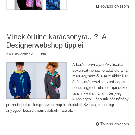
Tovább olvasom
Minek örülne karácsonyra...?! A
Designerwebshop tippjei
2021. november 29.
|
Írta:
A karácsonyi ajándékvásárlás
sokunkat nehéz feladat elé állít:
mert egyrészről a termékkínálat
óriási, másrészt viszont olyan
nehéz egyedi, ötletes ajándékot
találni - valamit, ami tényleg
különleges. Lássunk hát néhány
príma tippet a Designerwebshop kínálatából!Színes, minőségi
anyagból készült pamutfelsők fiatalok...
Tovább olvasom