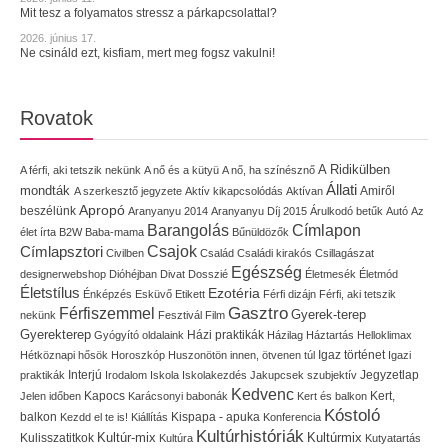
Mit tesz a folyamatos stressz a párkapcsolattal?
2026. június 17.
Ne csináld ezt, kisfiam, mert meg fogsz vakulni!
Rovatok
A Ridikülben
A férfi, aki tetszik nekünk
A nő és a kütyü
A nő, ha színésznő
Állati
mondták
Amiről
A szerkesztő jegyzete
Aktív kikapcsolódás
Aktívan
Apropó
beszélünk
Aranyanyu 2014
Aranyanyu Díj 2015
Árulkodó betűk
Autó
Az
Címlapon
Barangolás
élet írta
B2W
Baba-mama
Bűnüldözők
Címlapsztori
Csajok
Civilben
Család
Családi kirakós
Csillagászat
Egészség
designerwebshop
Dióhéjban
Divat
Dosszié
Életmesék
Életmód
Életstílus
Ezotéria
Énképzés
Esküvő
Etikett
Férfi dizájn
Férfi, aki tetszik
Gasztro
Férfiszemmel
Gyerek-terep
nekünk
Fesztivál
Film
Gyerekterep
Házi praktikák
Gyógyító oldalaink
Házilag
Háztartás
Helloklimax
Igaz történet
Hétköznapi hősök
Horoszkóp
Huszonötön innen, ötvenen túl
Igazi
Interjú
Jegyzetlap
praktikák
Irodalom
Iskola
Iskolakezdés
Jakupcsek szubjektív
Kedvenc
Kapocs
Kert,
Jelen időben
Karácsonyi babonák
Kert és balkon
Kóstoló
balkon
Kispapa - apuka
Kezdd el te is!
Kiállítás
Konferencia
Kultúrhistóriák
Kultúr-mix
Kulisszatitkok
Kultúrmix
Kultúra
Kutyatartás