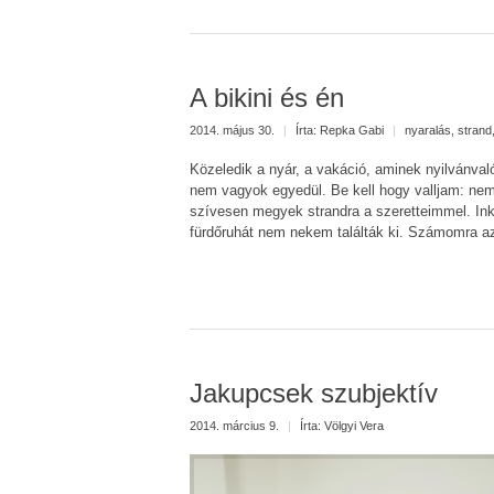
A bikini és én
2014. május 30.
|
Írta:
Repka Gabi
|
nyaralás
,
strand
Közeledik a nyár, a vakáció, aminek nyilvánvaló
nem vagyok egyedül. Be kell hogy valljam: nem
szívesen megyek strandra a szeretteimmel. Ink
fürdőruhát nem nekem találták ki. Számomra az
Jakupcsek szubjektív
2014. március 9.
|
Írta:
Völgyi Vera