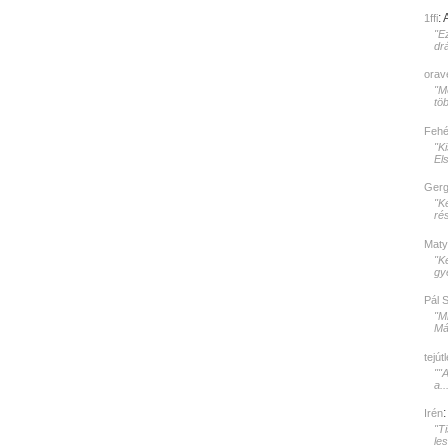
:
1ffi
"E
dr
orav
"Mé
töb
Fehér
"K
El
Gerg
"K
rés
Maty
"K
gy
Pál 
"M
Mát
tejút
""
a..
Irén
"T
le