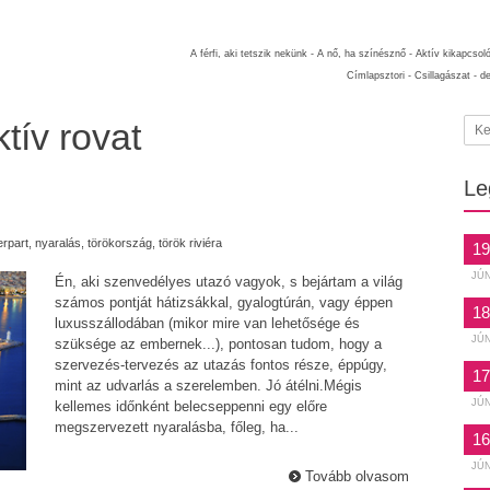
A férfi, aki tetszik nekünk -
A nő, ha színésznő -
Aktív kikapcsol
Címlapsztori -
Csillagászat -
d
tív rovat
Le
erpart
,
nyaralás
,
törökország
,
török riviéra
19
JÚ
Én, aki szenvedélyes utazó vagyok, s bejártam a világ
számos pontját hátizsákkal, gyalogtúrán, vagy éppen
18
luxusszállodában (mikor mire van lehetősége és
JÚ
szüksége az embernek...), pontosan tudom, hogy a
szervezés-tervezés az utazás fontos része, éppúgy,
17
mint az udvarlás a szerelemben. Jó átélni.Mégis
JÚ
kellemes időnként belecseppenni egy előre
megszervezett nyaralásba, főleg, ha...
16
JÚ
Tovább olvasom