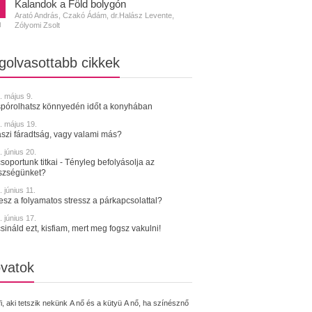
Kalandok a Föld bolygón
Arató András, Czakó Ádám, dr.Halász Levente,
Zólyomi Zsolt
N
golvasottabb cikkek
. május 9.
spórolhatsz könnyedén időt a konyhában
. május 19.
szi fáradtság, vagy valami más?
 június 20.
soportunk titkai - Tényleg befolyásolja az
szségünket?
 június 11.
tesz a folyamatos stressz a párkapcsolattal?
 június 17.
sináld ezt, kisfiam, mert meg fogsz vakulni!
vatok
fi, aki tetszik nekünk
A nő és a kütyü
A nő, ha színésznő