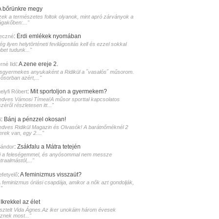
A bőrünkre megy
zek a természetes foltok olyanok, mint apró zárványok a
ágakőben:..."
:
Érdi emlékek nyomában
eczné
g ilyen helytörténeti fevilágositás kell és ezzel sokkal
bet tudunk..."
:
A zene ereje 2.
né Ildi
isgyermekes anyukaként a Ridikül a ˝vasalós˝ műsorom.
sősorban azért,..."
:
Mit sportoljon a gyermekem?
elyfi Róbert
edves Vámosi Tímea!A műsor sporttal kapcsolatos
zéről részletesen itt..."
:
Bánj a pénzzel okosan!
i
edves Ridikül Magazin és Olvasók! A barátnőméknél 2
erek van, egy 2...."
:
Zsákfalu a Mátra tetején
Sándor
i a feleségemmel, és anyósommal nem messze
raalmástól,..."
:
A feminizmus visszaüt?
lefetyelő
A feminizmus óriási csapdája, amikor a nők azt gondolják,
."
:
Ikrekkel az élet
isztelt Vida Ágnes.Az iker unokáim három évesek
sznek most..."