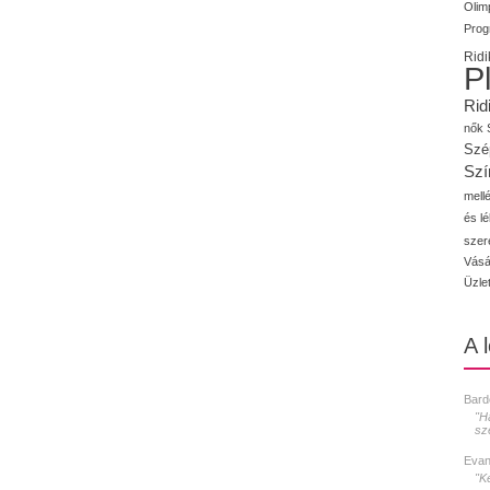
Olimp
Prog
Ridi
P
Rid
nők
Szé
Szí
mellé
és l
szer
Vásá
Üzle
A 
Bard
"H
sz
Evan
"K