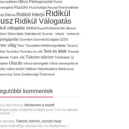
Párkapcsolat
iai melléklet
Otthon
Portré
Pszicho
ramajánló
Pszichológia
Recept
Retrómelléklet
Ridikül
Ridikül Interjú
kül főtéma
lusz
Ridikül Válogatás
ikül válogatás extra
Royal
RUNderful life
Sikeres
Sport
Stílusváltás
Suliválasztó
Szavak - képek - emberek
pségápolás
Szerelem
Szeretet/Szolgálat
SZEX
nes világ
Tánc
Társadalmi felelősségvállalás
Tavaszi
Test és lélek
klet
Technika
Technika és nők
Testnek
Tükröm-tükröm
éleknek
Tudós nők
Történetek
Új
Utazás
epben
Városi barangolás
Városi barangolások
rlás
velem történt
Vidéken
Vitaminkultúra
Webkurzus
tasszony
Zene
Zsebbevágó
Önismeret
legutóbbi kommentek
:
Mindenem a balett!
óczi-Biró Emese
át igen nehéz a balett!én is Balett ozok 1 éve és balerina
eretnék..."
:
Tükröm, tükröm, mondd meg!
s Michelle
edves Ridikül!Egy hozzàszòlàs, èn Budapesten..."