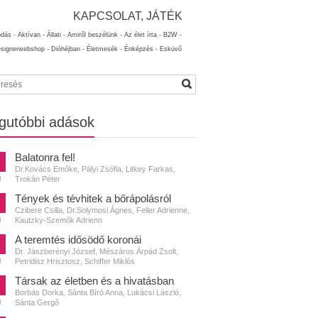
KAPCSOLAT, JÁTÉK
ódás -
Aktívan -
Állati -
Amiről beszélünk -
Az élet írta -
B2W -
esignerwebshop -
Dióhéjban -
Életmesék -
Énképzés -
Esküvő
gutóbbi adások
Balatonra fel!
Dr.Kovács Emőke, Pályi Zsófia, Litkey Farkas,
Trokán Péter
N
Tények és tévhitek a bőrápolásról
Czibere Csilla, Dr.Solymosi Ágnes, Feller Adrienne,
Kautzky-Szemők Adrienn
N
A teremtés idősödő koronái
Dr. Jászberényi József, Mészáros Árpád Zsolt,
Petridisz Hrisztosz, Schiffer Miklós
N
Társak az életben és a hivatásban
Borbás Dorka, Sánta Bíró Anna, Lukácsi László,
Sánta Gergő
N