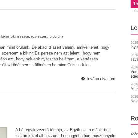
15
JÚ
Le
,
bikini
,
bikiniszezon
,
egyrészes
,
fürdőruha
2026
Így 
an mind örülünk. De akad itt azért valami, amivel lehet, hogy
 szeretem a bikinit!Ez persze nem azt jelenti, hogy nem
2026
ább azt, hogy sok-sok nyár után beláttam, a kétrészes
Tava
 öltözködésben – különösen harminc Celsius-fok...
2026.
Vérc
egé
Tovább olvasom
2026.
Mit 
2026.
Ne c
Ro
A hét egyik vezető témája, az Egyik pici a másik tini,
A fér
igazán közel áll hozzám. Legnagyobb fiam huszonnyolc