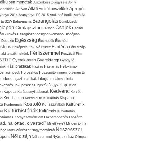
idikülben mondták
A szerkesztő jegyzete
Aktív
Állati
Apropó
Amiről beszélünk
pcsolódás
Aktívan
yanyu 2014
Aranyanyu Díj 2015
Árulkodó betűk
Autó
Az
Barangolás
rta
B2W
Baba-mama
Bűnüldözők
mlapon
Címlapsztori
Csajok
Civilben
Család
ádi kirakós
Csillagászat
designerwebshop
Dióhéjban
Egészség
t
Dosszié
Életmesék
Életmód
stílus
Ezotéria
Énképzés
Esküvő
Etikett
Férfi dizájn
Férfiszemmel
, aki tetszik nekünk
Fesztivál
Film
sztro
Gyerek-terep
Gyerekterep
Gyógyító
Házi praktikák
aink
Házilag
Háztartás
Helloklimax
öznapi hősök
Horoszkóp
Huszonötön innen, ötvenen túl
 történet
Interjú
Igazi praktikák
Irodalom
Iskola
Jegyzetlap
lakezdés
Jakupcsek szubjektív
Jelen
Kedvenc
Kapocs
en
Karácsonyi babonák
Kert és
Kert, balkon
Kispapa -
on
Kezdd el te is!
Kiállítás
Kóstoló
Kultúr-mix
ka
Kulisszatitkok
Konferencia
Kultúrhistóriák
Kultúrmix
úra
Kutyatartás
yvtámasz
Környezetvédelem
Lakberendezés
Lapzárta
tad, hallottad, olvastad?
Mi lett vele?
Minden jó, ha
Neszesszer
 vége
Mozi
Művészet
Nagymamákról
Női dizájn
őpont
Női szemmel
Nyár, színház
Olimpia