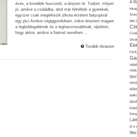
A R
éves, a kisebbik huszonöt, a lányom öt. Tudom, milyen
kika
jó, amikor a családba, ahol már felnőttek a gyerekek,
Aran
egyszer csak megérkezik jókora érzelem batyujával
egy pici.Amikor végiggondoltam, mikor éreztem magam
élet í
Cí
a legboldogabbnak és a leghasznosabbnak, rájöttem,
hogy akkor, amikor a fiaimat neveltem....
Csal
Diva
Élet
Tovább olvasom
Férfi
Ga
oldal
Hétk
Igaz
Isko
időb
balk
apu
Kult
Kön
Lát
jó a
Néz