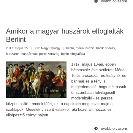
Tovább olvasom
Amikor a magyar huszárok elfoglalták
Berlint
2017. május 25.
|
Írta:
Nagy György
|
berlin
,
mária terézia
,
hadik andrás
,
huszárok
,
huszárcsel
,
poroszország
,
berlin elfoglalása
1717. május 13-án, éppen
háromszáz éve született Mária
Terézia császár- és királynő, és
bár már ez a tény is
megérdemelné, hogy méltassuk
őt számtalan felvilágosult
modernizáló - és persze
központosító - rendeletéért, ezt a napokban megteszik majd a
szaklapok. Mesélek viszont valakiről, aki közel állt hozzá, és
elképesztő csínyt hajtott...
Tovább olvasom