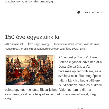
utaztak soha, a Konstantinápolyig...
Tovább olvasom
150 éve egyeztünk ki
2017. május 29.
|
Írta:
Nagy György
|
történelem
,
deák ferenc
,
kossuth lajos
,
kiegyezés
,
i. ferenc józsef habsburg uralkodó
,
andrássy gyula
,
1848
A "nemzet prókátora", Deák
Ferenc elgondolkodva néz át a
Duna túloldalára, a Vár
hatalmas épülettömbjére, és a
szálloda ablakából még éppen
rálát a Lánchíd budai pillérére
is. Széchenyi álma és a királyi
palota egymás mellett... Bizarr jelkép. Vajon az, amire ők ma
készülnek, csak egy félig elkészült híd torzója marad majd, vagy
erős...