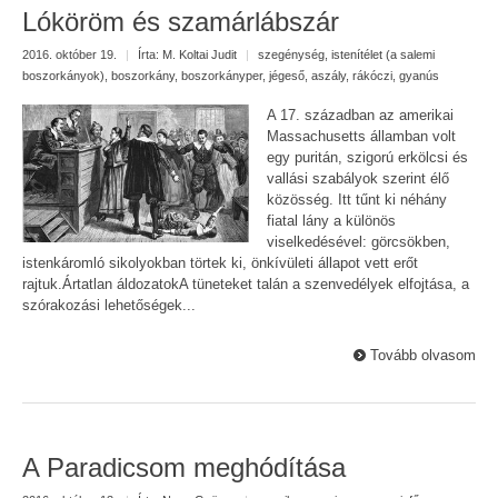
Lóköröm és szamárlábszár
2016. október 19.
|
Írta:
M. Koltai Judit
|
szegénység
,
istenítélet (a salemi
boszorkányok)
,
boszorkány
,
boszorkányper
,
jégeső
,
aszály
,
rákóczi
,
gyanús
A 17. században az amerikai
Massachusetts államban volt
egy puritán, szigorú erkölcsi és
vallási szabályok szerint élő
közösség. Itt tűnt ki néhány
fiatal lány a különös
viselkedésével: görcsökben,
istenkáromló sikolyokban törtek ki, önkívületi állapot vett erőt
rajtuk.Ártatlan áldozatokA tüneteket talán a szenvedélyek elfojtása, a
szórakozási lehetőségek...
Tovább olvasom
A Paradicsom meghódítása