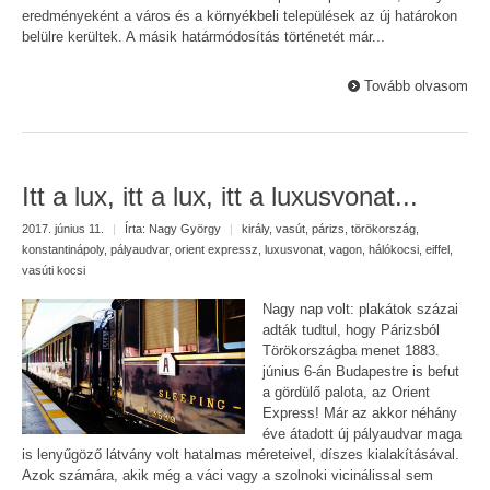
eredményeként a város és a környékbeli települések az új határokon
belülre kerültek. A másik határmódosítás történetét már...
Tovább olvasom
Itt a lux, itt a lux, itt a luxusvonat...
2017. június 11.
|
Írta:
Nagy György
|
király
,
vasút
,
párizs
,
törökország
,
konstantinápoly
,
pályaudvar
,
orient expressz
,
luxusvonat
,
vagon
,
hálókocsi
,
eiffel
,
vasúti kocsi
Nagy nap volt: plakátok százai
adták tudtul, hogy Párizsból
Törökországba menet 1883.
június 6-án Budapestre is befut
a gördülő palota, az Orient
Express! Már az akkor néhány
éve átadott új pályaudvar maga
is lenyűgöző látvány volt hatalmas méreteivel, díszes kialakításával.
Azok számára, akik még a váci vagy a szolnoki vicinálissal sem