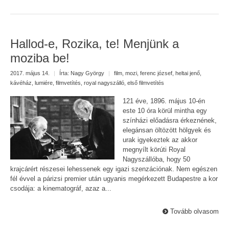
Hallod-e, Rozika, te! Menjünk a
moziba be!
2017. május 14.
|
Írta:
Nagy György
|
film
,
mozi
,
ferenc józsef
,
heltai jenő
,
kávéház
,
lumiére
,
filmvetítés
,
royal nagyszálló
,
első filmvetítés
121 éve, 1896. május 10-én
este 10 óra körül mintha egy
színházi előadásra érkeznének,
elegánsan öltözött hölgyek és
urak igyekeztek az akkor
megnyílt körúti Royal
Nagyszállóba, hogy 50
krajcárért részesei lehessenek egy igazi szenzációnak. Nem egészen
fél évvel a párizsi premier után ugyanis megérkezett Budapestre a kor
csodája: a kinematográf, azaz a...
Tovább olvasom