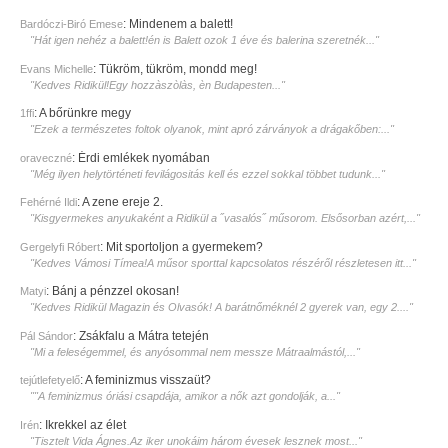
:
Mindenem a balett!
Bardóczi-Biró Emese
"Hát igen nehéz a balett!én is Balett ozok 1 éve és balerina szeretnék..."
:
Tükröm, tükröm, mondd meg!
Evans Michelle
"Kedves Ridikül!Egy hozzàszòlàs, èn Budapesten..."
:
A bőrünkre megy
1ffi
"Ezek a természetes foltok olyanok, mint apró zárványok a drágakőben:..."
:
Érdi emlékek nyomában
oraveczné
"Még ilyen helytörténeti fevilágositás kell és ezzel sokkal többet tudunk..."
:
A zene ereje 2.
Fehérné Ildi
"Kisgyermekes anyukaként a Ridikül a ˝vasalós˝ műsorom. Elsősorban azért,..."
:
Mit sportoljon a gyermekem?
Gergelyfi Róbert
"Kedves Vámosi Tímea!A műsor sporttal kapcsolatos részéről részletesen itt..."
:
Bánj a pénzzel okosan!
Matyi
"Kedves Ridikül Magazin és Olvasók! A barátnőméknél 2 gyerek van, egy 2...."
:
Zsákfalu a Mátra tetején
Pál Sándor
"Mi a feleségemmel, és anyósommal nem messze Mátraalmástól,..."
:
A feminizmus visszaüt?
tejútlefetyelő
""A feminizmus óriási csapdája, amikor a nők azt gondolják, a..."
:
Ikrekkel az élet
Irén
"Tisztelt Vida Ágnes.Az iker unokáim három évesek lesznek most..."