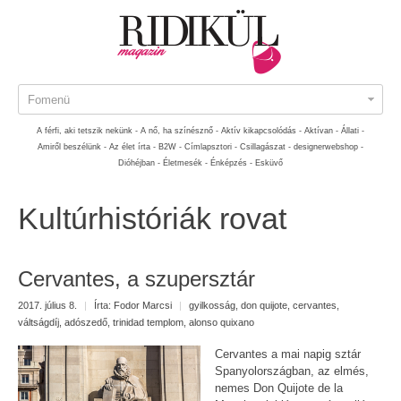
Fomenü
A férfi, aki tetszik nekünk -
A nő, ha színésznő -
Aktív kikapcsolódás -
Aktívan -
Állati -
Amiről beszélünk -
Az élet írta -
B2W -
Címlapsztori -
Csillagászat -
designerwebshop -
Dióhéjban -
Életmesék -
Énképzés -
Esküvő
Kultúrhistóriák rovat
Cervantes, a szupersztár
2017. július 8.
|
Írta:
Fodor Marcsi
|
gyilkosság
,
don quijote
,
cervantes
,
váltságdíj
,
adószedő
,
trinidad templom
,
alonso quixano
Cervantes a mai napig sztár
Spanyolországban, az elmés,
nemes Don Quijote de la