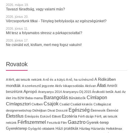
2026. május 19.
Tavaszi fáradtság, vagy valami más?
2026. június 20.
Vércsoportunk titkai - Tényleg befolyásolja az egészségünket?
2026. június 11.
Mit tesz a folyamatos stressz a párkapcsolattal?
2026. június 17.
Ne csináld ezt, kisfiam, mert meg fogsz vakulni!
Rovatok
A Ridikülben
A férfi, aki tetszik nekünk
A nő és a kütyü
A nő, ha színésznő
Állati
mondták
Amiről
A szerkesztő jegyzete
Aktív kikapcsolódás
Aktívan
Apropó
beszélünk
Aranyanyu 2014
Aranyanyu Díj 2015
Árulkodó betűk
Autó
Az
Címlapon
Barangolás
élet írta
B2W
Baba-mama
Bűnüldözők
Címlapsztori
Csajok
Civilben
Család
Családi kirakós
Csillagászat
Egészség
designerwebshop
Dióhéjban
Divat
Dosszié
Életmesék
Életmód
Életstílus
Ezotéria
Énképzés
Esküvő
Etikett
Férfi dizájn
Férfi, aki tetszik
Gasztro
Férfiszemmel
Gyerek-terep
nekünk
Fesztivál
Film
Gyerekterep
Házi praktikák
Gyógyító oldalaink
Házilag
Háztartás
Helloklimax