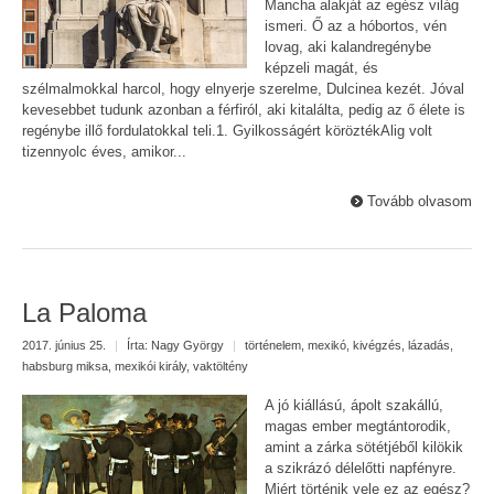
Mancha alakját az egész világ
ismeri. Ő az a hóbortos, vén
lovag, aki kalandregénybe
képzeli magát, és
szélmalmokkal harcol, hogy elnyerje szerelme, Dulcinea kezét. Jóval
kevesebbet tudunk azonban a férfiról, aki kitalálta, pedig az ő élete is
regénybe illő fordulatokkal teli.1. Gyilkosságért köröztékAlig volt
tizennyolc éves, amikor...
Tovább olvasom
La Paloma
2017. június 25.
|
Írta:
Nagy György
|
történelem
,
mexikó
,
kivégzés
,
lázadás
,
habsburg miksa
,
mexikói király
,
vaktöltény
A jó kiállású, ápolt szakállú,
magas ember megtántorodik,
amint a zárka sötétjéből kilökik
a szikrázó délelőtti napfényre.
Miért történik vele ez az egész?