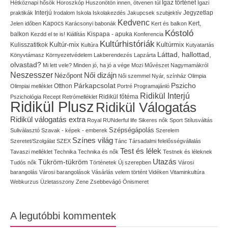
Igaz történet
Hétköznapi hősök
Horoszkóp
Huszonötön innen, ötvenen túl
Igazi
Interjú
Jegyzetlap
praktikák
Irodalom
Iskola
Iskolakezdés
Jakupcsek szubjektív
Kedvenc
Kapocs
Kert,
Jelen időben
Karácsonyi babonák
Kert és balkon
Kóstoló
balkon
Kispapa - apuka
Kezdd el te is!
Kiállítás
Konferencia
Kultúrhistóriák
Kultúr-mix
Kulisszatitkok
Kultúrmix
Kultúra
Kutyatartás
Láttad, hallottad,
Könyvtámasz
Környezetvédelem
Lakberendezés
Lapzárta
olvastad?
Mi lett vele?
Minden jó, ha jó a vége
Mozi
Művészet
Nagymamákról
Neszesszer
Női dizájn
Nézőpont
Női szemmel
Nyár, színház
Olimpia
Pszicho
Párkapcsolat
Olimpiai melléklet
Otthon
Portré
Programajánló
Ridikül Interjú
Pszichológia
Recept
Retrómelléklet
Ridikül főtéma
Ridikül Plusz
Ridikül Válogatás
Ridikül válogatás extra
Royal
RUNderful life
Sikeres nők
Sport
Stílusváltás
Szépségápolás
Suliválasztó
Szavak - képek - emberek
Szerelem
Színes világ
Szeretet/Szolgálat
SZEX
Tánc
Társadalmi felelősségvállalás
Test és lélek
Tavaszi melléklet
Technika
Technika és nők
Testnek és léleknek
Utazás
Tükröm-tükröm
Tudós nők
Történetek
Új szerepben
Városi
barangolás
Városi barangolások
Vásárlás
velem történt
Vidéken
Vitaminkultúra
Webkurzus
Üzletasszony
Zene
Zsebbevágó
Önismeret
A legutóbbi kommentek