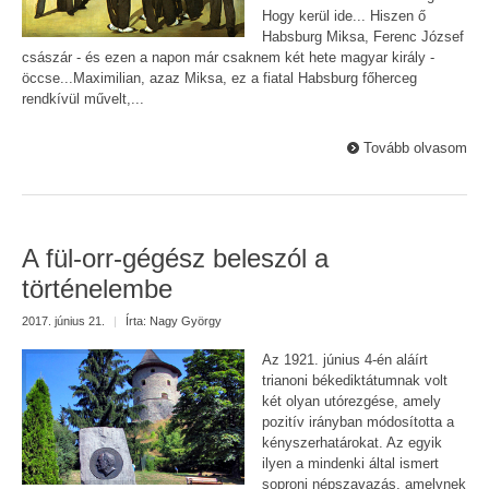
Hogy kerül ide... Hiszen ő
Habsburg Miksa, Ferenc József
császár - és ezen a napon már csaknem két hete magyar király -
öccse...Maximilian, azaz Miksa, ez a fiatal Habsburg főherceg
rendkívül művelt,...
Tovább olvasom
A fül-orr-gégész beleszól a
történelembe
2017. június 21.
|
Írta:
Nagy György
Az 1921. június 4-én aláírt
trianoni békediktátumnak volt
két olyan utórezgése, amely
pozitív irányban módosította a
kényszerhatárokat. Az egyik
ilyen a mindenki által ismert
soproni népszavazás, amelynek