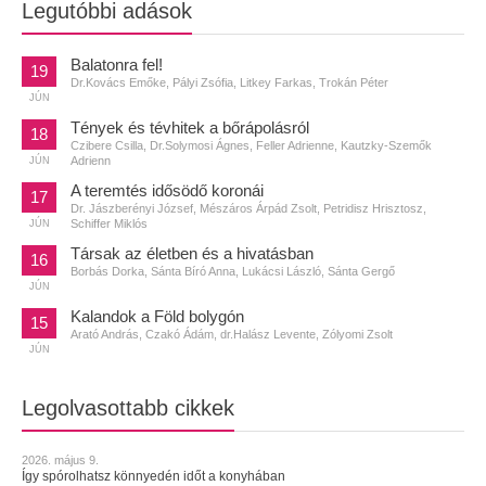
Legutóbbi adások
Balatonra fel!
19
Dr.Kovács Emőke, Pályi Zsófia, Litkey Farkas, Trokán Péter
JÚN
Tények és tévhitek a bőrápolásról
18
Czibere Csilla, Dr.Solymosi Ágnes, Feller Adrienne, Kautzky-Szemők
Adrienn
JÚN
A teremtés idősödő koronái
17
Dr. Jászberényi József, Mészáros Árpád Zsolt, Petridisz Hrisztosz,
Schiffer Miklós
JÚN
Társak az életben és a hivatásban
16
Borbás Dorka, Sánta Bíró Anna, Lukácsi László, Sánta Gergő
JÚN
Kalandok a Föld bolygón
15
Arató András, Czakó Ádám, dr.Halász Levente, Zólyomi Zsolt
JÚN
Legolvasottabb cikkek
2026. május 9.
Így spórolhatsz könnyedén időt a konyhában