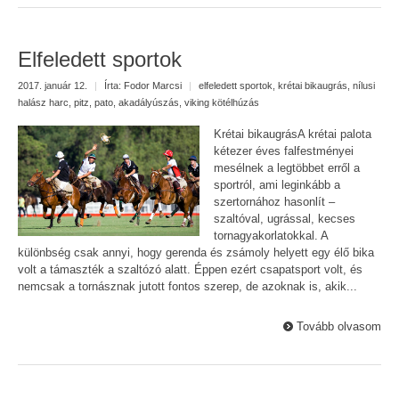
Elfeledett sportok
2017. január 12.
|
Írta:
Fodor Marcsi
|
elfeledett sportok
,
krétai bikaugrás
,
nílusi
halász harc
,
pitz
,
pato
,
akadályúszás
,
viking kötélhúzás
Krétai bikaugrásA krétai palota
kétezer éves falfestményei
mesélnek a legtöbbet erről a
sportról, ami leginkább a
szertornához hasonlít –
szaltóval, ugrással, kecses
tornagyakorlatokkal. A
különbség csak annyi, hogy gerenda és zsámoly helyett egy élő bika
volt a támaszték a szaltózó alatt. Éppen ezért csapatsport volt, és
nemcsak a tornásznak jutott fontos szerep, de azoknak is, akik...
Tovább olvasom