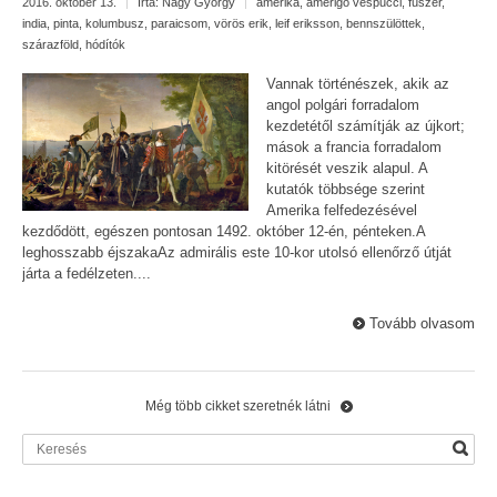
2016. október 13.
|
Írta:
Nagy György
|
amerika
,
amerigo vespucci
,
fűszer
,
india
,
pinta
,
kolumbusz
,
paraicsom
,
vörös erik
,
leif eriksson
,
bennszülöttek
,
szárazföld
,
hódítók
Vannak történészek, akik az
angol polgári forradalom
kezdetétől számítják az újkort;
mások a francia forradalom
kitörését veszik alapul. A
kutatók többsége szerint
Amerika felfedezésével
kezdődött, egészen pontosan 1492. október 12-én, pénteken.A
leghosszabb éjszakaAz admirális este 10-kor utolsó ellenőrző útját
járta a fedélzeten....
Tovább olvasom
Még több cikket szeretnék látni