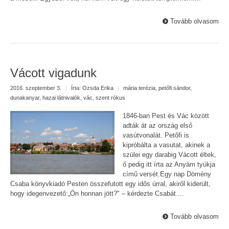
Tovább olvasom
Vácott vigadunk
2016. szeptember 3.
|
Írta:
Ozsda Erika
|
mária terézia
,
petőfi sándor
,
dunakanyar
,
hazai látnivalók
,
vác
,
szent rókus
1846-ban Pest és Vác között
adták át az ország első
vasútvonalát. Petőfi is
kipróbálta a vasutat, akinek a
szülei egy darabig Vácott éltek,
ő pedig itt írta az Anyám tyúkja
című versét.Egy nap Dömény
Csaba könyvkiadó Pesten összefutott egy idős úrral, akiről kiderült,
hogy idegenvezető:„Ön honnan jött?" – kérdezte Csabát....
Tovább olvasom