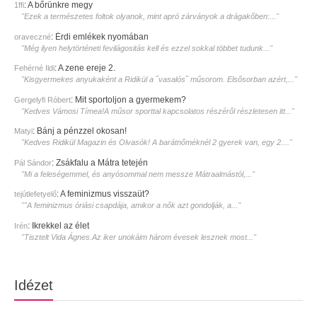
:
A bőrünkre megy
1ffi
"Ezek a természetes foltok olyanok, mint apró zárványok a drágakőben:..."
:
Érdi emlékek nyomában
oraveczné
"Még ilyen helytörténeti fevilágositás kell és ezzel sokkal többet tudunk..."
:
A zene ereje 2.
Fehérné Ildi
"Kisgyermekes anyukaként a Ridikül a ˝vasalós˝ műsorom. Elsősorban azért,..."
:
Mit sportoljon a gyermekem?
Gergelyfi Róbert
"Kedves Vámosi Tímea!A műsor sporttal kapcsolatos részéről részletesen itt..."
:
Bánj a pénzzel okosan!
Matyi
"Kedves Ridikül Magazin és Olvasók! A barátnőméknél 2 gyerek van, egy 2...."
:
Zsákfalu a Mátra tetején
Pál Sándor
"Mi a feleségemmel, és anyósommal nem messze Mátraalmástól,..."
:
A feminizmus visszaüt?
tejútlefetyelő
""A feminizmus óriási csapdája, amikor a nők azt gondolják, a..."
:
Ikrekkel az élet
Irén
"Tisztelt Vida Ágnes.Az iker unokáim három évesek lesznek most..."
Idézet