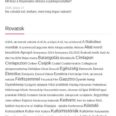
Mit tesz a folyamatos stressz a párkapcsolattal?
2026. június 17.
Ne csináld ezt, kisfiam, mert meg fogsz vakulni!
Rovatok
A Ridikülben
A férfi, aki tetszik nekünk
A nő és a kütyü
A nő, ha színésznő
Állati
mondták
Amiről
A szerkesztő jegyzete
Aktív kikapcsolódás
Aktívan
Apropó
beszélünk
Aranyanyu 2014
Aranyanyu Díj 2015
Árulkodó betűk
Autó
Az
Címlapon
Barangolás
élet írta
B2W
Baba-mama
Bűnüldözők
Címlapsztori
Csajok
Civilben
Család
Családi kirakós
Csillagászat
Egészség
designerwebshop
Dióhéjban
Divat
Dosszié
Életmesék
Életmód
Életstílus
Ezotéria
Énképzés
Esküvő
Etikett
Férfi dizájn
Férfi, aki tetszik
Gasztro
Férfiszemmel
Gyerek-terep
nekünk
Fesztivál
Film
Gyerekterep
Házi praktikák
Gyógyító oldalaink
Házilag
Háztartás
Helloklimax
Igaz történet
Hétköznapi hősök
Horoszkóp
Huszonötön innen, ötvenen túl
Igazi
Interjú
Jegyzetlap
praktikák
Irodalom
Iskola
Iskolakezdés
Jakupcsek szubjektív
Kedvenc
Kapocs
Kert,
Jelen időben
Karácsonyi babonák
Kert és balkon
Kóstoló
balkon
Kispapa - apuka
Kezdd el te is!
Kiállítás
Konferencia
Kultúrhistóriák
Kultúr-mix
Kulisszatitkok
Kultúrmix
Kultúra
Kutyatartás