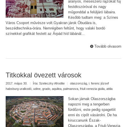
aranyos, meseszerű rajzokat fúj
festékszóróval és nagy
műgonddal a felüljáró lábaira.
Később tudtam meg: a Színes
Város Csoport művésze volt.Gyakran járok Óbudára is,
beszédtechnika-órára. Nemrégiben feltűnt, hogy valaki bordó
színekkel grafikát festett az Árpád híd lábánál...
Tovább olvasom
Titkokkal övezett városok
2017. május 30.
|
Írta:
Szeleczky Afrodite
|
olaszország
,
i. ferenc józsef
habsburg uralkodó
,
udine
,
grado
,
aquilea
,
palmanova
,
friuli venezia giulia
,
attila
Sokan járnak Olaszországba
napozni meg a tengerben
fürdőzni, este pedig spagettit
enni és cipőt vásárolni. De ha
kiruccanunk Észak-
Olaszországba, a Friuli-Venezia