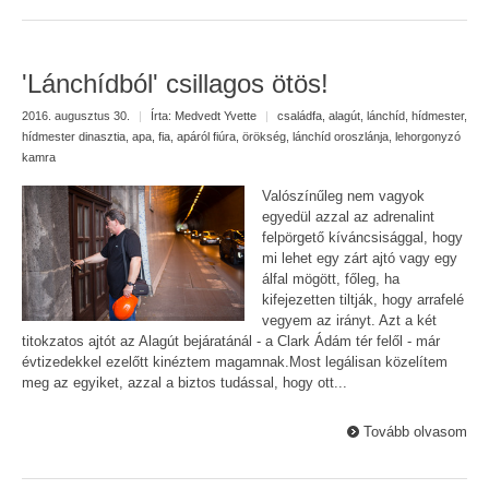
'Lánchídból' csillagos ötös!
2016. augusztus 30.
|
Írta:
Medvedt Yvette
|
családfa
,
alagút
,
lánchíd
,
hídmester
,
hídmester dinasztia
,
apa, fia
,
apáról fiúra
,
örökség
,
lánchíd oroszlánja
,
lehorgonyzó
kamra
Valószínűleg nem vagyok
egyedül azzal az adrenalint
felpörgető kíváncsisággal, hogy
mi lehet egy zárt ajtó vagy egy
álfal mögött, főleg, ha
kifejezetten tiltják, hogy arrafelé
vegyem az irányt. Azt a két
titokzatos ajtót az Alagút bejáratánál - a Clark Ádám tér felől - már
évtizedekkel ezelőtt kinéztem magamnak.Most legálisan közelítem
meg az egyiket, azzal a biztos tudással, hogy ott...
Tovább olvasom