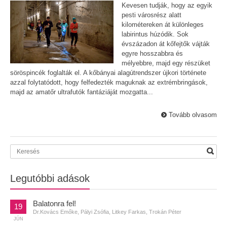
Kevesen tudják, hogy az egyik
pesti városrész alatt
kilométereken át különleges
labirintus húzódik. Sok
évszázadon át kőfejtők vájták
egyre hosszabbra és
mélyebbre, majd egy részüket
söröspincék foglalták el. A kőbányai alagútrendszer újkori története
azzal folytatódott, hogy felfedezték maguknak az extrémbringások,
majd az amatőr ultrafutók fantáziáját mozgatta...
Tovább olvasom
Legutóbbi adások
Balatonra fel!
19
Dr.Kovács Emőke, Pályi Zsófia, Litkey Farkas, Trokán Péter
JÚN