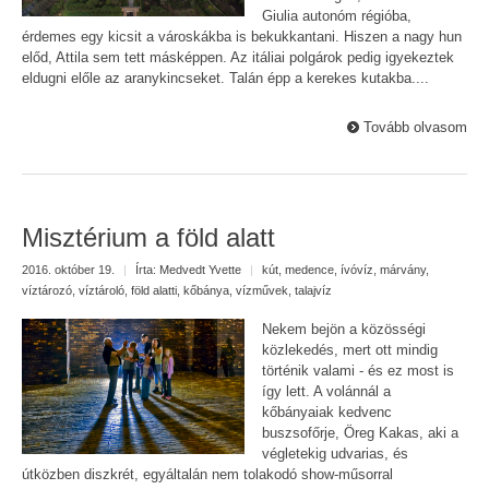
Giulia autonóm régióba,
érdemes egy kicsit a városkákba is bekukkantani. Hiszen a nagy hun
előd, Attila sem tett másképpen. Az itáliai polgárok pedig igyekeztek
eldugni előle az aranykincseket. Talán épp a kerekes kutakba....
Tovább olvasom
Misztérium a föld alatt
2016. október 19.
|
Írta:
Medvedt Yvette
|
kút
,
medence
,
ívóvíz
,
márvány
,
víztározó
,
víztároló
,
föld alatti
,
kőbánya
,
vízművek
,
talajvíz
Nekem bejön a közösségi
közlekedés, mert ott mindig
történik valami - és ez most is
így lett. A volánnál a
kőbányaiak kedvenc
buszsofőrje, Öreg Kakas, aki a
végletekig udvarias, és
útközben diszkrét, egyáltalán nem tolakodó show-műsorral