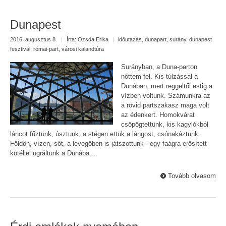
Dunapest
2016. augusztus 8.
|
Írta:
Ozsda Erika
|
időutazás
,
dunapart
,
surány
,
dunapest
fesztivál
,
római-part
,
városi kalandtúra
Surányban, a Duna-parton
nőttem fel. Kis túlzással a
Dunában, mert reggeltől estig a
vízben voltunk. Számunkra az
a rövid partszakasz maga volt
az édenkert. Homokvárat
csöpögtettünk, kis kagylókból
láncot fűztünk, úsztunk, a stégen ettük a lángost, csónakáztunk.
Földön, vízen, sőt, a levegőben is játszottunk - egy faágra erősített
kötéllel ugráltunk a Dunába....
Tovább olvasom