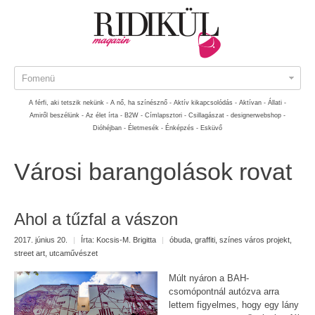
Fomenü
A férfi, aki tetszik nekünk -
A nő, ha színésznő -
Aktív kikapcsolódás -
Aktívan -
Állati -
Amiről beszélünk -
Az élet írta -
B2W -
Címlapsztori -
Csillagászat -
designerwebshop -
Dióhéjban -
Életmesék -
Énképzés -
Esküvő
Városi barangolások rovat
Ahol a tűzfal a vászon
2017. június 20.
|
Írta:
Kocsis-M. Brigitta
|
óbuda
,
graffiti
,
színes város projekt
,
street art
,
utcaművészet
Múlt nyáron a BAH-
csomópontnál autózva arra
lettem figyelmes, hogy egy lány