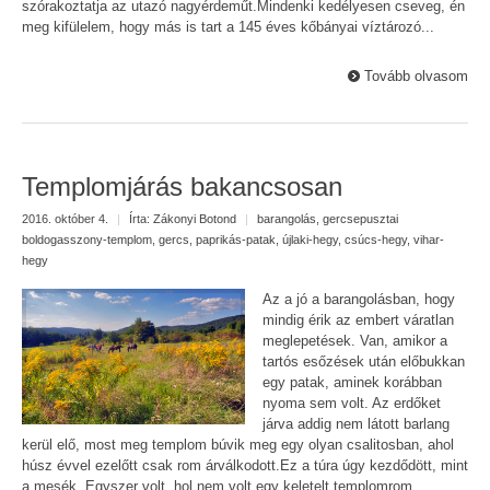
szórakoztatja az utazó nagyérdeműt.Mindenki kedélyesen cseveg, én
meg kifülelem, hogy más is tart a 145 éves kőbányai víztározó...
Tovább olvasom
Templomjárás bakancsosan
2016. október 4.
|
Írta:
Zákonyi Botond
|
barangolás
,
gercsepusztai
boldogasszony-templom
,
gercs
,
paprikás-patak
,
újlaki-hegy
,
csúcs-hegy
,
vihar-
hegy
Az a jó a barangolásban, hogy
mindig érik az embert váratlan
meglepetések. Van, amikor a
tartós esőzések után előbukkan
egy patak, aminek korábban
nyoma sem volt. Az erdőket
járva addig nem látott barlang
kerül elő, most meg templom búvik meg egy olyan csalitosban, ahol
húsz évvel ezelőtt csak rom árválkodott.Ez a túra úgy kezdődött, mint
a mesék. Egyszer volt, hol nem volt egy keletelt templomrom....