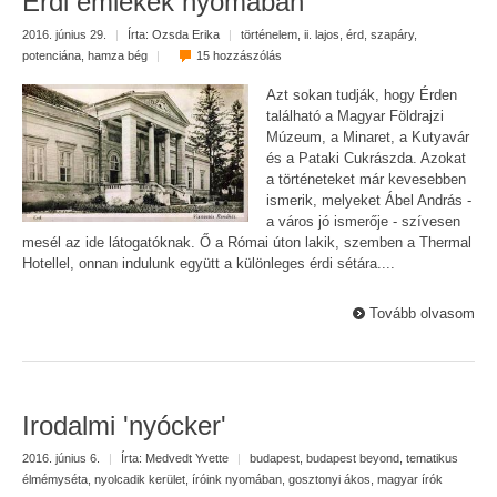
Érdi emlékek nyomában
2016. június 29.
|
Írta:
Ozsda Erika
|
történelem
,
ii. lajos
,
érd
,
szapáry
,
potenciána
,
hamza bég
|
15 hozzászólás
Azt sokan tudják, hogy Érden
található a Magyar Földrajzi
Múzeum, a Minaret, a Kutyavár
és a Pataki Cukrászda. Azokat
a történeteket már kevesebben
ismerik, melyeket Ábel András -
a város jó ismerője - szívesen
mesél az ide látogatóknak. Ő a Római úton lakik, szemben a Thermal
Hotellel, onnan indulunk együtt a különleges érdi sétára....
Tovább olvasom
Irodalmi 'nyócker'
2016. június 6.
|
Írta:
Medvedt Yvette
|
budapest
,
budapest beyond
,
tematikus
élmémyséta
,
nyolcadik kerület
,
íróink nyomában
,
gosztonyi ákos
,
magyar írók