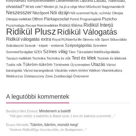
Láttad, hallottad,
Könyvtámasz
Környezetvédelem
Lakberendezés
Lapzárta
olvastad?
Mi lett vele?
Minden jó, ha jó a vége
Mozi
Művészet
Nagymamákról
Neszesszer
Női dizájn
Nézőpont
Női szemmel
Nyár, színház
Olimpia
Pszicho
Párkapcsolat
Olimpiai melléklet
Otthon
Portré
Programajánló
Ridikül Interjú
Pszichológia
Recept
Retrómelléklet
Ridikül főtéma
Ridikül Plusz
Ridikül Válogatás
Ridikül válogatás extra
Royal
RUNderful life
Sikeres nők
Sport
Stílusváltás
Szépségápolás
Suliválasztó
Szavak - képek - emberek
Szerelem
Színes világ
Szeretet/Szolgálat
SZEX
Tánc
Társadalmi felelősségvállalás
Test és lélek
Tavaszi melléklet
Technika
Technika és nők
Testnek és léleknek
Utazás
Tükröm-tükröm
Tudós nők
Történetek
Új szerepben
Városi
barangolás
Városi barangolások
Vásárlás
velem történt
Vidéken
Vitaminkultúra
Webkurzus
Üzletasszony
Zene
Zsebbevágó
Önismeret
A legutóbbi kommentek
:
Mindenem a balett!
Bardóczi-Biró Emese
"Hát igen nehéz a balett!én is Balett ozok 1 éve és balerina szeretnék..."
:
Tükröm, tükröm, mondd meg!
Evans Michelle
"Kedves Ridikül!Egy hozzàszòlàs, èn Budapesten..."