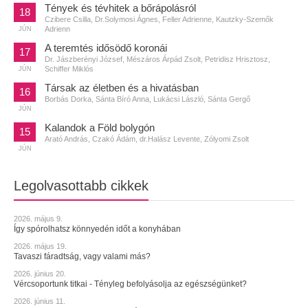
Tények és tévhitek a bőrápolásról
18
Czibere Csilla, Dr.Solymosi Ágnes, Feller Adrienne, Kautzky-Szemők
Adrienn
JÚN
A teremtés idősödő koronái
17
Dr. Jászberényi József, Mészáros Árpád Zsolt, Petridisz Hrisztosz,
Schiffer Miklós
JÚN
Társak az életben és a hivatásban
16
Borbás Dorka, Sánta Bíró Anna, Lukácsi László, Sánta Gergő
JÚN
Kalandok a Föld bolygón
15
Arató András, Czakó Ádám, dr.Halász Levente, Zólyomi Zsolt
JÚN
Legolvasottabb cikkek
2026. május 9.
Így spórolhatsz könnyedén időt a konyhában
2026. május 19.
Tavaszi fáradtság, vagy valami más?
2026. június 20.
Vércsoportunk titkai - Tényleg befolyásolja az egészségünket?
2026. június 11.