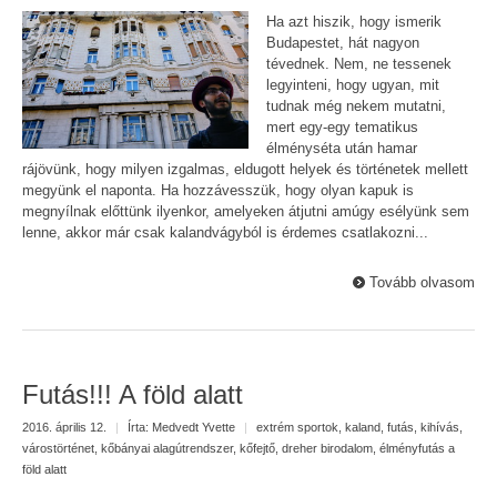
Ha azt hiszik, hogy ismerik
Budapestet, hát nagyon
tévednek. Nem, ne tessenek
legyinteni, hogy ugyan, mit
tudnak még nekem mutatni,
mert egy-egy tematikus
élményséta után hamar
rájövünk, hogy milyen izgalmas, eldugott helyek és történetek mellett
megyünk el naponta. Ha hozzávesszük, hogy olyan kapuk is
megnyílnak előttünk ilyenkor, amelyeken átjutni amúgy esélyünk sem
lenne, akkor már csak kalandvágyból is érdemes csatlakozni...
Tovább olvasom
Futás!!! A föld alatt
2016. április 12.
|
Írta:
Medvedt Yvette
|
extrém sportok
,
kaland
,
futás
,
kihívás
,
várostörténet
,
kőbányai alagútrendszer
,
kőfejtő
,
dreher birodalom
,
élményfutás a
föld alatt